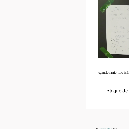
Agradecimientos infi
Ataque de 
©
anna dot
2026