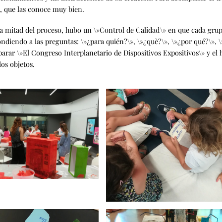
, que las conoce muy bien.
a mitad del proceso, hubo un \»Control de Calidad\» en que cada grupo
ndiendo a las preguntas: \»¿para quién?\», \»¿què?\», \»¿por qué?\», 
arar \»El Congreso Interplanetario de Dispositivos Expositivos\» y el h
los objetos.