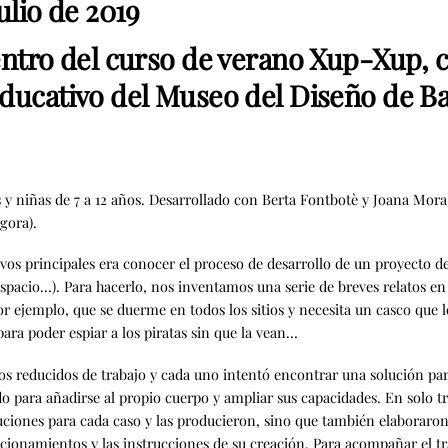
ulio de 2019
entro del curso de verano Xup-Xup, 
ducativo del Museo del Diseño de B
s y niñas de 7 a 12 años. Desarrollado con Berta Fontbotè y Joana Mor
gora).
vos principales era conocer el proceso de desarrollo de un proyecto de 
 espacio…). Para hacerlo, nos inventamos una serie de breves relatos e
r ejemplo, que se duerme en todos los sitios y necesita un casco que l
ara poder espiar a los piratas sin que la vean…
os reducidos de trabajo y cada uno intentó encontrar una solución par
o para añadirse al propio cuerpo y ampliar sus capacidades. En solo tre
ciones para cada caso y las producieron, sino que también elaboraron 
cionamientos y las instrucciones de su creación. Para acompañar el tra