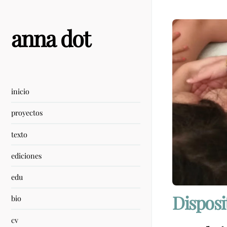
Skip
to
content
anna dot
inicio
proyectos
texto
ediciones
edu
Disposi
bio
cv