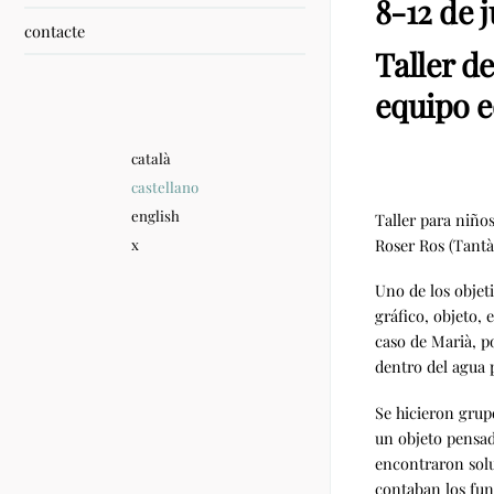
8-12 de j
contacte
Taller d
equipo e
català
castellano
english
Taller para niño
Roser Ros (Tantà
x
Uno de los objeti
gráfico, objeto,
caso de Marià, po
dentro del agua p
Se hicieron grup
un objeto pensad
encontraron solu
contaban los fun