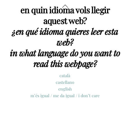
Skip
Back
en quin idioma vols llegir
to
To
content
Top
aquest web?
¿en qué idioma quieres leer esta
web?
in what language do you want to
read this webpage?
català
castellano
english
m’és igual /
me da igual / i don’t care