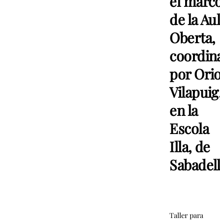
el marc
de la Au
Oberta,
coordin
por Orio
Vilapuig
en la
Escola
Illa, de
Sabadel
Taller para