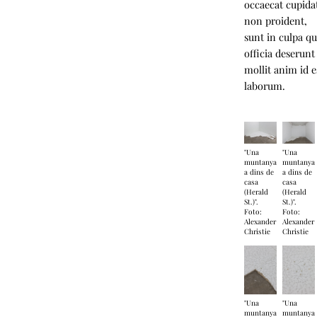
occaecat cupida
non proident,
sunt in culpa qu
officia deserunt
mollit anim id e
laborum.
"Una
"Una
muntanya
muntanya
a dins de
a dins de
casa
casa
(Herald
(Herald
St.)".
St.)".
Foto:
Foto:
Alexander
Alexander
Christie
Christie
"Una
"Una
muntanya
muntanya