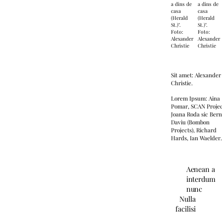
a dins de
a dins de
casa
casa
(Herald
(Herald
St.)".
St.)".
Foto:
Foto:
Alexander
Alexander
Christie
Christie
Sit amet: Alexander
Christie.
Lorem Ipsum: Aina
Pomar, SCAN Projec
Joana Roda sic Bern
Daviu (Bombon
Projects), Richard
Hards, Ian Waelder
Aenean a
interdum
nunc
Nulla
facilisi