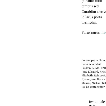
pulvinar nibh
tempus sed.
Curabitur nec ve
id lacus porta
dignissim.
Purus purus,
ne
Lorem ipsum: Ram
Parramon, Maite
Palomo, ACVic, PAI
Jette Ellgaard, Krist
Elisabeth Steinbock
Nyamnyam, Deriva
Mussol, Afrikas Stri
Bo-og støttecenter.
Irrationale