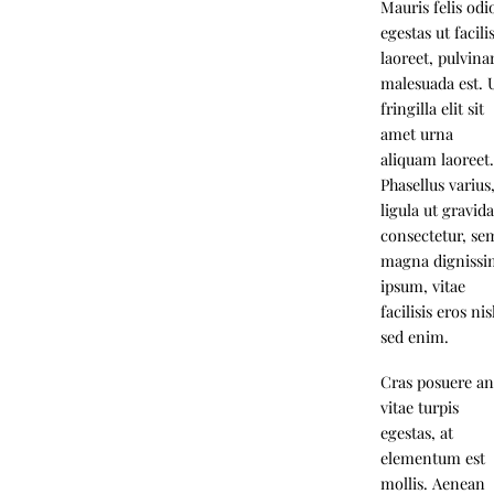
Mauris felis odi
egestas ut facili
laoreet, pulvina
malesuada est. 
fringilla elit sit
amet urna
aliquam laoreet
Phasellus varius
ligula ut gravid
consectetur, se
magna digniss
ipsum, vitae
facilisis eros nis
sed enim.
Cras posuere an
vitae turpis
egestas, at
elementum est
mollis. Aenean