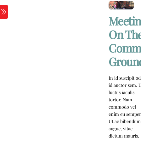
Skip
to
Menu
Meetin
content
On Th
Comm
Groun
In id suscipit od
id auctor sem. 
luctus iaculis
tortor. Nam
commodo vel
enim eu semper
Ut ac bibendum
augue, vitae
dictum mauris.