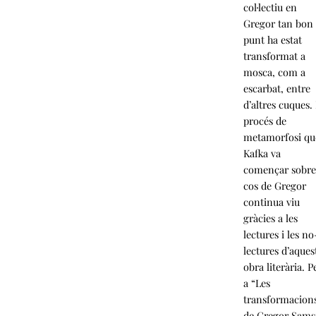
col·lectiu en
Gregor tan bon
punt ha estat
transformat a
mosca, com a
escarbat, entre
d’altres cuques.
procés de
metamorfosi qu
Kafka va
començar sobre
cos de Gregor
continua viu
gràcies a les
lectures i les no
lectures d’aques
obra literària. P
a “Les
transformacion
de Gregor Sams