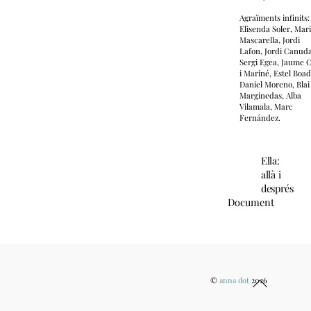
Agraïments infinits:
Elisenda Soler, Mar
Mascarella, Jordi
Lafon, Jordi Canuda
Sergi Egea, Jaume C
i Mariné, Estel Boad
Daniel Moreno, Blai
Marginedas, Alba
Vilamala, Marc
Fernández.
Ella:
allà i
després
Document
Back
©
anna dot
2026
To