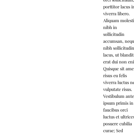
porttitor lacus i
viverra libero.
Aliquam molesti
nibh in
sollicitudin
accumsan, neq
nibh sollicitudi
lacus, ut blandit
erat dui non en
Quisque sit ame
risus eu felis
viverra luctus n
vulputate risus.
Vestibulum ant
ipsum primis in
faucibus orci
luctus et ultrice
posuere cubilia
curae; Sed