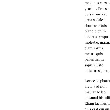
maximus cursu
gravida. Praese
quis mauris at
urna sodales
rhoncus. Quisq
blandit, enim
lobortis tempus
molestie, magn
diam varius
metus, quis
pellentesque
sapien justo
efficitur sapien.
Donec ac phare
arcu. Sed non
mauris ac leo
euismod blandit
Etiam facilisis d
quis erat cursus