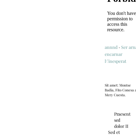
annnd
·
Ser arn
encarnar
l\’inesperat
Sit amet: Montse
Badia, Fito Conesa
Mery Cuesta.
Praesent
sed
dolor II
Sed et