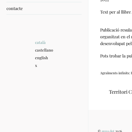
contacte
Text per al llibre
Publicació resula
organitzat en el
català
desenvolupat pel
castellano
Pots trobar la pu
english
x
Agraïments infinits: 
Territori 
©
anna dot
2026