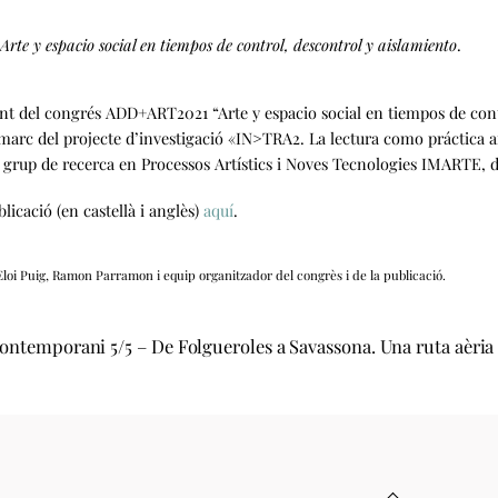
Arte y espacio social en tiempos de control, descontrol y aislamiento
.
nt del congrés ADD+ART2021 “Arte y espacio social en tiempos de control
 marc del projecte d’investigació «IN>TRA2. La lectura como práctica a
 grup de recerca en Processos Artístics i Noves Tecnologies IMARTE, de
blicació (en castellà i anglès)
aquí
.
Eloi Puig, Ramon Parramon i equip organitzador del congrès i de la publicació.
Contemporani 5/5 – De Folgueroles a Savassona. Una ruta aèria
Back