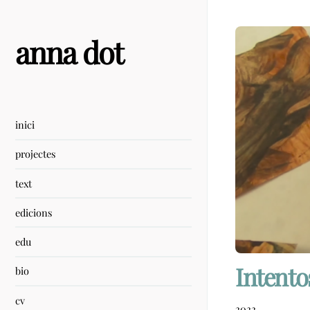
Skip
to
content
anna dot
inici
projectes
text
edicions
edu
Intento
bio
cv
2022