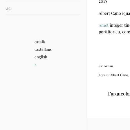
2019
ac
Albert Cano iquam
Amet
integer tin
porttitor eu, con
català
castellano
english
x
Sic Arnau.
Lorem: Albert Cano.
L’arqueolog