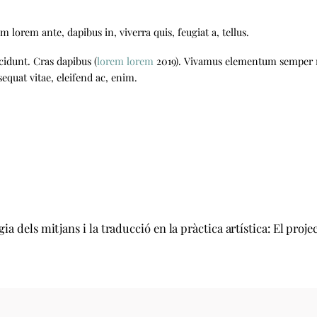
 lorem ante, dapibus in, viverra quis, feugiat a, tellus.
cidunt. Cras dapibus (
lorem lorem
2019). Vivamus elementum semper nis
sequat vitae, eleifend ac, enim.
ia dels mitjans i la traducció en la pràctica artística: El proje