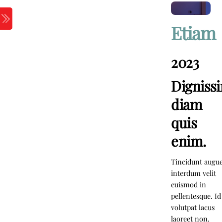
Skip
to
Menu
Etiam
content
2023
Digniss
diam
quis
enim.
Tincidunt augu
interdum velit
euismod in
pellentesque. Id
volutpat lacus
laoreet non.