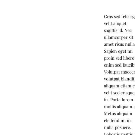
Cras sed felis e
velit aliquet
sagittis id. Nec
ullamcorper sit
amet risus null
Sapien eget mi
proin sed libero
enim sed faucib
Volutpat maece
volutpat blandit
aliquam etiam e
velit scelerisque
in. Porta lorem
mollis aliquam u
Metus aliquam
eleifend mi in
nulla posuere.
Lobortis mattis