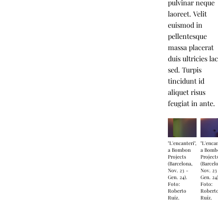
pulvinar neque
laoreet. Velit
euismod in
pellentesque
massa placerat
duis ultricies la
sed. Turpis
tincidunt id
aliquet risus
feugiat in ante.
"L'encanteri",
"L'encan
a Bombon
a Bomb
Projects
Project
(Barcelona,
(Barcel
Nov. 23 -
Nov. 23
Gen. 24).
Gen. 24)
Foto:
Foto:
Roberto
Robert
Ruíz.
Ruíz.