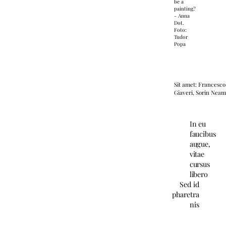
be a
painting?
- Anna
Dot.
Foto:
Tudor
Popa
Sit amet: Francesco
Giaveri, Sorin Neam
In eu
faucibus
augue,
vitae
cursus
libero
Sed id
pharetra
nis