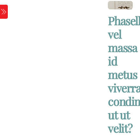
Skip
to
Menu
Phasel
content
vel
massa
id
metus
viverr
condi
ut ut
velit?