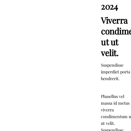
2024
Viverra
condim
ut ut
velit.
Suspendisse
imperdiet porta
hendrerit.
Phasellus vel
massa id metus
viverra
condimentum u
ut velit.
Suspendisse