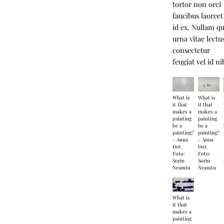
tortor non orci
faucibus laoreet
id ex. Nullam qu
urna vitae lectu
consectetur
feugiat vel id ni
What is
What is
it that
it that
makes a
makes a
painting
painting
be a
be a
painting?
painting?
- Anna
- Anna
Dot.
Dot.
Foto:
Foto:
Sorin
Sorin
Neamtu
Neamtu
What is
it that
makes a
painting