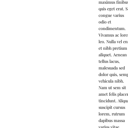
maximus finibu
quis eget erat. 
congue varius
odio et
condimentum.
Vivamus ac lor
leo. Nulla vel e
et nibh pretium
aliquet. Aenean
tellus lacus,
malesuada sed
dolor quis, sem
vehicula nibh.
Nam ut sem sit
amet felis place
tincidunt. Aliq
suscipit cursus
lorem, rutrum
dapibus massa
varius vitae.