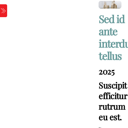
Skip
to
Menu
Sed id
content
ante
inter
tellus
2025
Suscipit
efficitur
rutrum
eu est.