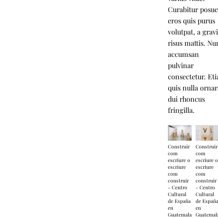
Curabitur posue
eros quis purus
volutpat, a grav
risus mattis. Nu
accumsan
pulvinar
consectetur. Et
quis nulla ornar
dui rhoncus
fringilla.
Construir
Construir
com
com
escriure o
escriure 
escriure
escriure
com
com
construir
construir
- Centro
- Centro
Cultural
Cultural
de España
de Españ
en
en
Guatemala
Guatemal