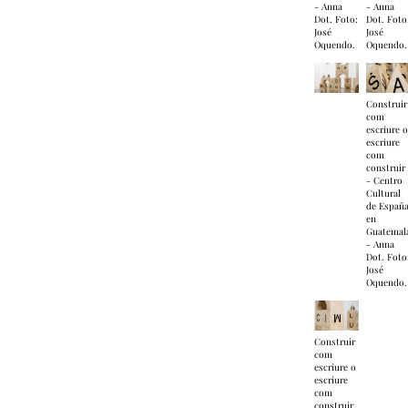
- Anna
- Anna
Dot. Foto:
Dot. Foto
José
José
Oquendo.
Oquendo.
Construir
com
escriure 
escriure
com
construir
- Centro
Cultural
de Españ
en
Guatemal
- Anna
Dot. Foto
José
Oquendo.
Construir
com
escriure o
escriure
com
construir