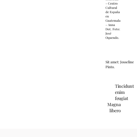
- Centro
Cultural
de España
en
Guatemala
- Anna
Dot. Foto:
José
Oquendo.
Sit amet: Josseline
Pinto.
Tincidunt
enim
feugiat
Magna
libero