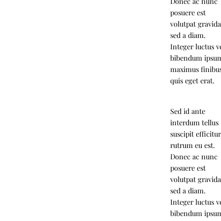
Donec ac nunc
posuere est
volutpat gravid
sed a diam.
Integer luctus ve
bibendum ipsu
maximus finibu
quis eget erat.
Sed id ante
interdum tellus
suscipit efficitu
rutrum eu est.
Donec ac nunc
posuere est
volutpat gravid
sed a diam.
Integer luctus ve
bibendum ipsu