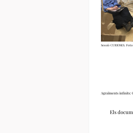
Sessió CURIOSES. Foto
Agraïments infinits: 
Els documen