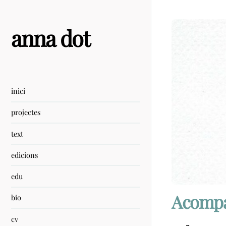
Skip
to
content
anna dot
inici
projectes
text
edicions
edu
Acomp
bio
cv