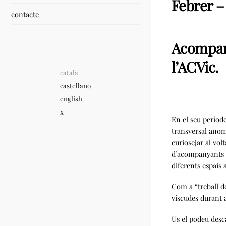
Febrer –
contacte
Acompany
l’ACVic.
català
castellano
english
x
En el seu períod
transversal anom
curiosejar al vol
d’acompanyants d
diferents espais 
Com a “treball d
viscudes durant 
Us el podeu des