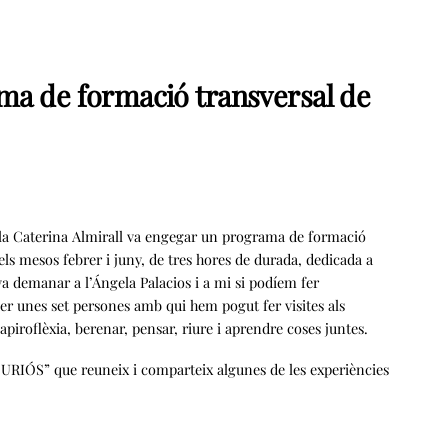
a de formació transversal de
 la Caterina Almirall va engegar un programa de formació
s mesos febrer i juny, de tres hores de durada, dedicada a
 va demanar a l’Ángela Palacios i a mi si podíem fer
er unes set persones amb qui hem pogut fer visites als
apiroflèxia, berenar, pensar, riure i aprendre coses juntes.
 CURIÓS” que reuneix i comparteix algunes de les experiències