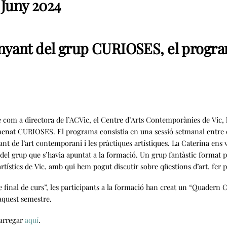
 Juny 2024
ant del grup CURIOSES, el program
e com a directora de l’ACVic, el Centre d’Arts Contemporànies de Vic,
enat CURIOSES. El programa consistia en una sessió setmanal entre el
tant de l’art contemporani i les pràctiques artístiques. La Caterina ens
el grup que s’havia apuntat a la formació. Un grup fantàstic format p
artístics de Vic, amb qui hem pogut discutir sobre qüestions d’art, fer p
e final de curs”, les participants a la formació han creat un “Quadern
aquest semestre.
carregar
aquí
.